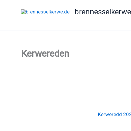
Zum
brennesselkerwe
Inhalt
springen
Kerwereden
Kerweredd 20